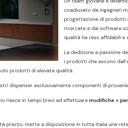
Un team giovane e dinamic
coadiuvato da ingegneri me
progettazione di prodotti s
ricercate e dai software so
qualità ha reso affidabili 
La dedizione e passione dei 
i prodotti che escono dall’a
olo prodotti di elevata qualità.
nostri dispenser esclusivamente componenti di proveni
rno riesce in tempi brevi ad effettuare
modifiche
e
per
tà prezzo, mette a disposizione in tutta Italia una ret