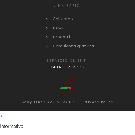
LINK RAPIDI
Chi siamo
News
Prodotti
Consulenza gratuita
SERVIZIO CLIENTI
0434 185 5382
Copyright 2022
ASKO S.r.l.
-
Privacy Policy
×
Informativa